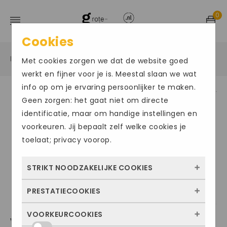
0
Cookies
Home
Grote maten damesschoenen
Sandalen
/
/
/
Met cookies zorgen we dat de website goed
werkt en fijner voor je is. Meestal slaan we wat
info op om je ervaring persoonlijker te maken.
Geen zorgen: het gaat niet om directe
identificatie, maar om handige instellingen en
voorkeuren. Jij bepaalt zelf welke cookies je
toelaat; privacy voorop.
STRIKT NOODZAKELIJKE COOKIES
PRESTATIECOOKIES
Deze cookies zorgen ervoor dat de website
überhaupt werkt. Ze zijn dus altijd actief en
VOORKEURCOOKIES
Met deze cookies zien we hoe vaak onze
WALDLAUFER126
kunnen niet worden uitgezet. Meestal