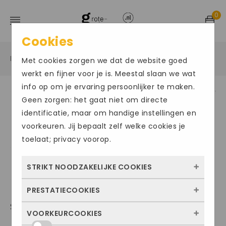
0
Cookies
Home
Grote maten damesschoenen
Sandalen
/
/
/
Met cookies zorgen we dat de website goed
werkt en fijner voor je is. Meestal slaan we wat
info op om je ervaring persoonlijker te maken.
Geen zorgen: het gaat niet om directe
identificatie, maar om handige instellingen en
voorkeuren. Jij bepaalt zelf welke cookies je
toelaat; privacy voorop.
STRIKT NOODZAKELIJKE COOKIES
PRESTATIECOOKIES
Deze cookies zorgen ervoor dat de website
SEMLER114
überhaupt werkt. Ze zijn dus altijd actief en
VOORKEURCOOKIES
Met deze cookies zien we hoe vaak onze
kunnen niet worden uitgezet. Meestal