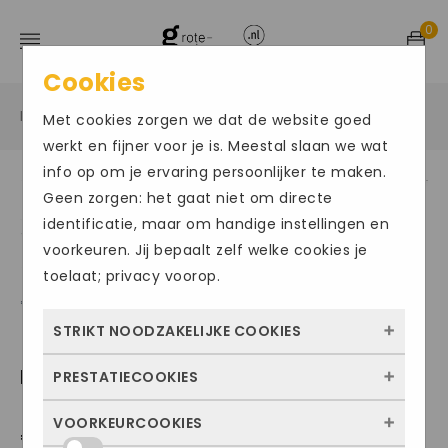
0
Cookies
Home
Grote maten damesschoenen
Sandalen
/
/
/
Met cookies zorgen we dat de website goed
werkt en fijner voor je is. Meestal slaan we wat
info op om je ervaring persoonlijker te maken.
Geen zorgen: het gaat niet om directe
identificatie, maar om handige instellingen en
voorkeuren. Jij bepaalt zelf welke cookies je
toelaat; privacy voorop.
STRIKT NOODZAKELIJKE COOKIES
LOINTS001
PRESTATIECOOKIES
Deze cookies zorgen ervoor dat de website
überhaupt werkt. Ze zijn dus altijd actief en
VOORKEURCOOKIES
Met deze cookies zien we hoe vaak onze
€
149.95
kunnen niet worden uitgezet. Meestal