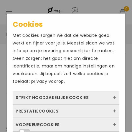
0
Cookies
Home
Grote maten damesschoenen
Sandalen
/
/
/
Met cookies zorgen we dat de website goed
werkt en fijner voor je is. Meestal slaan we wat
info op om je ervaring persoonlijker te maken.
Geen zorgen: het gaat niet om directe
identificatie, maar om handige instellingen en
voorkeuren. Jij bepaalt zelf welke cookies je
toelaat; privacy voorop.
STRIKT NOODZAKELIJKE COOKIES
PRESTATIECOOKIES
Deze cookies zorgen ervoor dat de website
überhaupt werkt. Ze zijn dus altijd actief en
VOORKEURCOOKIES
Met deze cookies zien we hoe vaak onze
SEMLER106
kunnen niet worden uitgezet. Meestal