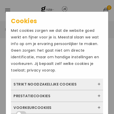
0
Cookies
Home
Grote maten damesschoenen
Sandalen
/
/
/
Met cookies zorgen we dat de website goed
werkt en fijner voor je is. Meestal slaan we wat
info op om je ervaring persoonlijker te maken.
Geen zorgen: het gaat niet om directe
Size Chart
identificatie, maar om handige instellingen en
voorkeuren. Jij bepaalt zelf welke cookies je
toelaat; privacy voorop.
STRIKT NOODZAKELIJKE COOKIES
PRESTATIECOOKIES
Deze cookies zorgen ervoor dat de website
überhaupt werkt. Ze zijn dus altijd actief en
VOORKEURCOOKIES
Met deze cookies zien we hoe vaak onze
kunnen niet worden uitgezet. Meestal