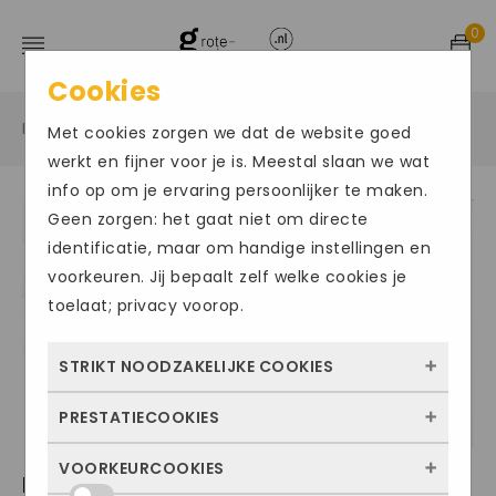
0
Cookies
Home
Grote maten damesschoenen
Sandalen
/
/
/
Met cookies zorgen we dat de website goed
werkt en fijner voor je is. Meestal slaan we wat
info op om je ervaring persoonlijker te maken.
Geen zorgen: het gaat niet om directe
Size Chart
identificatie, maar om handige instellingen en
voorkeuren. Jij bepaalt zelf welke cookies je
toelaat; privacy voorop.
STRIKT NOODZAKELIJKE COOKIES
PRESTATIECOOKIES
Deze cookies zorgen ervoor dat de website
überhaupt werkt. Ze zijn dus altijd actief en
VOORKEURCOOKIES
Met deze cookies zien we hoe vaak onze
HARTJES BREEZE 2
kunnen niet worden uitgezet. Meestal