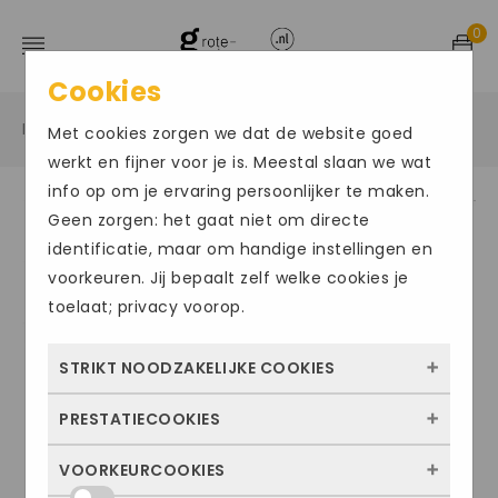
0
Cookies
Home
Grote maten damesschoenen
Sandalen
/
/
/
Met cookies zorgen we dat de website goed
werkt en fijner voor je is. Meestal slaan we wat
info op om je ervaring persoonlijker te maken.
Geen zorgen: het gaat niet om directe
Size Chart
identificatie, maar om handige instellingen en
voorkeuren. Jij bepaalt zelf welke cookies je
toelaat; privacy voorop.
STRIKT NOODZAKELIJKE COOKIES
PRESTATIECOOKIES
Deze cookies zorgen ervoor dat de website
überhaupt werkt. Ze zijn dus altijd actief en
VOORKEURCOOKIES
Met deze cookies zien we hoe vaak onze
kunnen niet worden uitgezet. Meestal