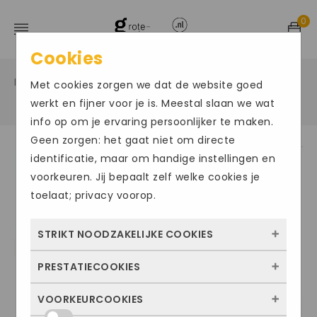
0
Cookies
Home
Grote maten damesschoenen
Instappers
/
/
Met cookies zorgen we dat de website goed
/
werkt en fijner voor je is. Meestal slaan we wat
info op om je ervaring persoonlijker te maken.
Geen zorgen: het gaat niet om directe
identificatie, maar om handige instellingen en
ACTIE
voorkeuren. Jij bepaalt zelf welke cookies je
toelaat; privacy voorop.
STRIKT NOODZAKELIJKE COOKIES
PRESTATIECOOKIES
Deze cookies zorgen ervoor dat de website
überhaupt werkt. Ze zijn dus altijd actief en
VOORKEURCOOKIES
Met deze cookies zien we hoe vaak onze
kunnen niet worden uitgezet. Meestal