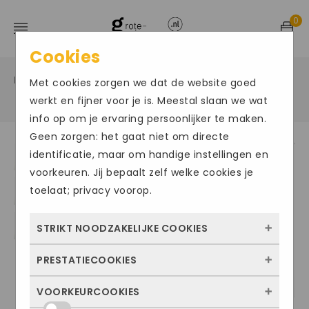
0
Cookies
Home
Grote maten damesschoenen
Instappers
/
/
Met cookies zorgen we dat de website goed
/
werkt en fijner voor je is. Meestal slaan we wat
info op om je ervaring persoonlijker te maken.
Geen zorgen: het gaat niet om directe
identificatie, maar om handige instellingen en
Size Chart
voorkeuren. Jij bepaalt zelf welke cookies je
toelaat; privacy voorop.
STRIKT NOODZAKELIJKE COOKIES
PRESTATIECOOKIES
Deze cookies zorgen ervoor dat de website
überhaupt werkt. Ze zijn dus altijd actief en
VOORKEURCOOKIES
Met deze cookies zien we hoe vaak onze
kunnen niet worden uitgezet. Meestal