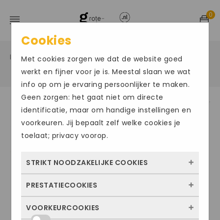
0
Cookies
Home
Grote maten damesschoenen
Instappers
/
/
Met cookies zorgen we dat de website goed
/
werkt en fijner voor je is. Meestal slaan we wat
info op om je ervaring persoonlijker te maken.
Geen zorgen: het gaat niet om directe
identificatie, maar om handige instellingen en
Size Chart
voorkeuren. Jij bepaalt zelf welke cookies je
toelaat; privacy voorop.
STRIKT NOODZAKELIJKE COOKIES
PRESTATIECOOKIES
Deze cookies zorgen ervoor dat de website
überhaupt werkt. Ze zijn dus altijd actief en
VOORKEURCOOKIES
Met deze cookies zien we hoe vaak onze
kunnen niet worden uitgezet. Meestal