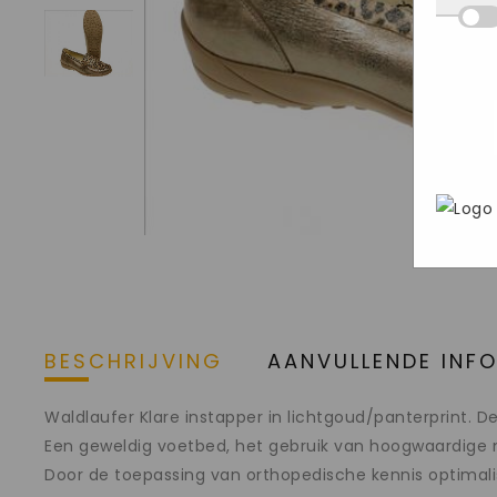
Deze
we d
hij 
inge
wete
deel
Mark
aan o
bezo
gege
webs
adve
In h
geri
Goog
pers
brow
stee
BESCHRIJVING
AANVULLENDE INF
Waldlaufer Klare instapper in lichtgoud/panterprint.
Een geweldig voetbed, het gebruik van hoogwaardige m
Door de toepassing van orthopedische kennis optimali