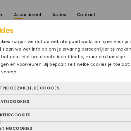
en
Assortiment
Acties
Contact
kies
kies zorgen we dat de website goed werkt en fijner voor je i
 slaan we wat info op om je ervaring persoonlijker te make
 het gaat niet om directe identificatie, maar om handige
ingen en voorkeuren. Jij bepaalt zelf welke cookies je toelaat;
 voorop.
WALDLAUFER0
T NOODZAKELIJKE COOKIES
€
79.00
€
139.95
TATIECOOKIES
 cookies zorgen ervoor dat de website überhaupt werkt. Ze z
Maat
altijd actief en kunnen niet worden uitgezet. Meestal worden
KEURCOOKIES
deze cookies zien we hoe vaak onze site bezocht wordt, waa
n geplaatst als jij iets doet, zoals inloggen, een formulier inv
42
ekers vandaan komen en welke pagina’s populair zijn. Zo k
e privacyvoorkeuren opslaan. Je kunt je browser zo instellen 
ETINGCOOKIES