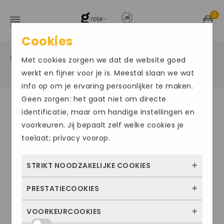
0
Cookies
Home
Grote maten damesschoenen
Instappers
/
/
Met cookies zorgen we dat de website goed
/
werkt en fijner voor je is. Meestal slaan we wat
info op om je ervaring persoonlijker te maken.
Geen zorgen: het gaat niet om directe
identificatie, maar om handige instellingen en
voorkeuren. Jij bepaalt zelf welke cookies je
toelaat; privacy voorop.
STRIKT NOODZAKELIJKE COOKIES
PRESTATIECOOKIES
Deze cookies zorgen ervoor dat de website
überhaupt werkt. Ze zijn dus altijd actief en
VOORKEURCOOKIES
Met deze cookies zien we hoe vaak onze
kunnen niet worden uitgezet. Meestal