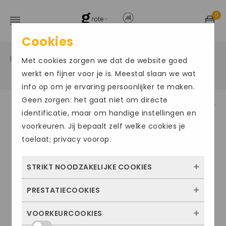
0
Cookies
Home
Grote maten damesschoenen
Enkel laars
/
/
Met cookies zorgen we dat de website goed
/
werkt en fijner voor je is. Meestal slaan we wat
info op om je ervaring persoonlijker te maken.
Geen zorgen: het gaat niet om directe
identificatie, maar om handige instellingen en
voorkeuren. Jij bepaalt zelf welke cookies je
toelaat; privacy voorop.
STRIKT NOODZAKELIJKE COOKIES
PRESTATIECOOKIES
Deze cookies zorgen ervoor dat de website
überhaupt werkt. Ze zijn dus altijd actief en
VOORKEURCOOKIES
Met deze cookies zien we hoe vaak onze
kunnen niet worden uitgezet. Meestal