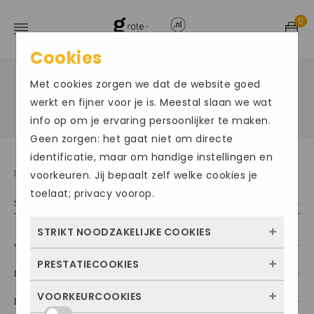
0
Cookies
Met cookies zorgen we dat de website goed
Home
Product Merk
Waldlaufer
/
/
/
Waldlaufer
werkt en fijner voor je is. Meestal slaan we wat
info op om je ervaring persoonlijker te maken.
Geen zorgen: het gaat niet om directe
identificatie, maar om handige instellingen en
Resultaat 49–63 van de 63 resultaten wordt getoond
voorkeuren. Jij bepaalt zelf welke cookies je
toelaat; privacy voorop.
Sorteer op populariteit
STRIKT NOODZAKELIJKE COOKIES
Categorieën
PRESTATIECOOKIES
Deze cookies zorgen ervoor dat de website
Maat
überhaupt werkt. Ze zijn dus altijd actief en
VOORKEURCOOKIES
Breedtemaat
Met deze cookies zien we hoe vaak onze
kunnen niet worden uitgezet. Meestal