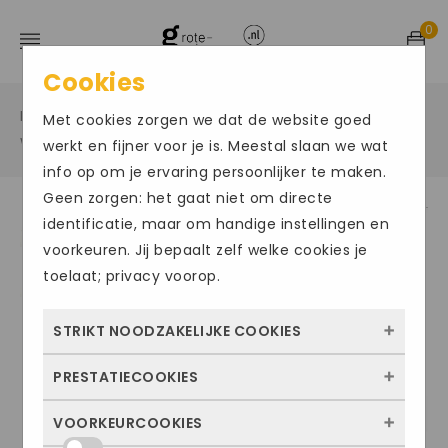
0
Cookies
Home
Grote maten sportschoenen
/
/
Met cookies zorgen we dat de website goed
Waterschoenen
/
werkt en fijner voor je is. Meestal slaan we wat
info op om je ervaring persoonlijker te maken.
Geen zorgen: het gaat niet om directe
identificatie, maar om handige instellingen en
voorkeuren. Jij bepaalt zelf welke cookies je
toelaat; privacy voorop.
STRIKT NOODZAKELIJKE COOKIES
PRESTATIECOOKIES
Deze cookies zorgen ervoor dat de website
überhaupt werkt. Ze zijn dus altijd actief en
VOORKEURCOOKIES
Met deze cookies zien we hoe vaak onze
kunnen niet worden uitgezet. Meestal