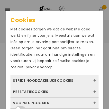
0
Cookies
Home
Grote maten sportschoenen
/
/
Met cookies zorgen we dat de website goed
Wandelschoenen
/
werkt en fijner voor je is. Meestal slaan we wat
info op om je ervaring persoonlijker te maken.
Geen zorgen: het gaat niet om directe
identificatie, maar om handige instellingen en
Size Chart
voorkeuren. Jij bepaalt zelf welke cookies je
toelaat; privacy voorop.
STRIKT NOODZAKELIJKE COOKIES
PRESTATIECOOKIES
Deze cookies zorgen ervoor dat de website
überhaupt werkt. Ze zijn dus altijd actief en
MEINDL MONDELLO GTX
VOORKEURCOOKIES
Met deze cookies zien we hoe vaak onze
kunnen niet worden uitgezet. Meestal