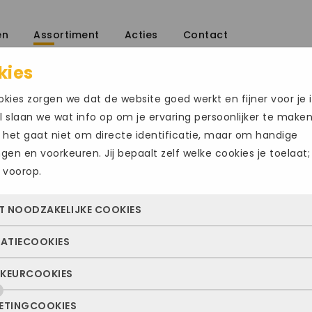
en
Assortiment
Acties
Contact
kies
nen
/
kies zorgen we dat de website goed werkt en fijner voor je i
 slaan we wat info op om je ervaring persoonlijker te make
 het gaat niet om directe identificatie, maar om handige
ingen en voorkeuren. Jij bepaalt zelf welke cookies je toelaat;
 voorop.
MEINDL SION 
Size Chart
T NOODZAKELIJKE COOKIES
€
229.95
TATIECOOKIES
 cookies zorgen ervoor dat de website überhaupt werkt. Ze z
Maat
altijd actief en kunnen niet worden uitgezet. Meestal worden
KEURCOOKIES
deze cookies zien we hoe vaak onze site bezocht wordt, waa
n geplaatst als jij iets doet, zoals inloggen, een formulier inv
48.5
49.5
ekers vandaan komen en welke pagina’s populair zijn. Zo k
e privacyvoorkeuren opslaan. Je kunt je browser zo instellen 
ETINGCOOKIES