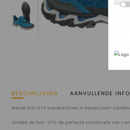
Deze
we d
hij 
inge
wete
deel
Mark
aan o
bezo
gege
webs
adve
In h
geri
Goog
pers
brow
stee
BESCHRIJVING
AANVULLENDE INF
Meindl Sion GTX wandelschoen in blauw/zwart combina
Ontdek de Sion GTX: de perfecte combinatie van comf