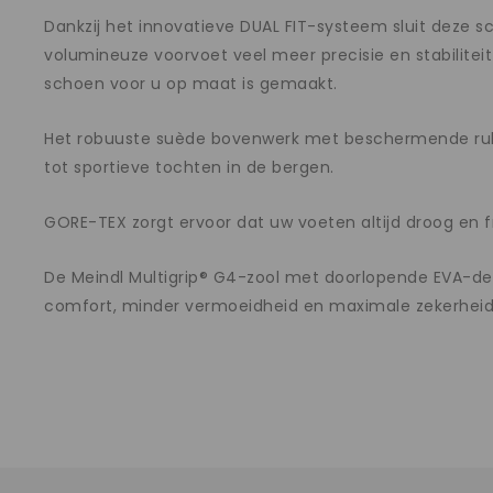
Dankzij het innovatieve DUAL FIT-systeem sluit deze s
volumineuze voorvoet veel meer precisie en stabiliteit
schoen voor u op maat is gemaakt.
Het robuuste suède bovenwerk met beschermende rubb
tot sportieve tochten in de bergen.
GORE-TEX zorgt ervoor dat uw voeten altijd droog en f
De Meindl Multigrip® G4-zool met doorlopende EVA-demp
comfort, minder vermoeidheid en maximale zekerheid b