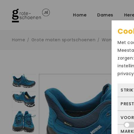
Home
Dames
Her
Coo
Home
Grote maten sportschoenen
Wandelschoe
/
/
Met coo
Meestal
zorgen:
instell
privacy
STRIK
PRES
Deze
dus 
VOOR
Met 
allee
bezo
of j
MARK