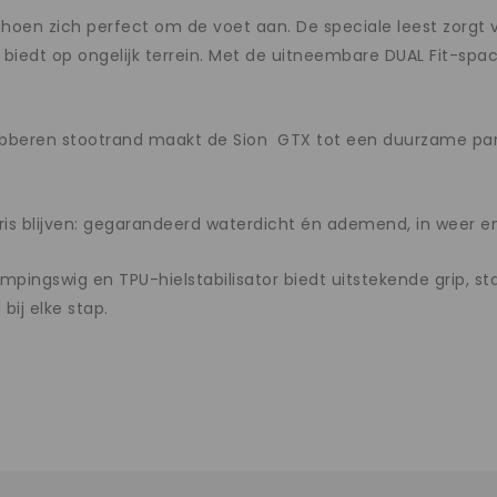
choen zich perfect om de voet aan. De speciale leest zorgt
 biedt op ongelijk terrein. Met de uitneembare DUAL Fit-spac
eren stootrand maakt de Sion GTX tot een duurzame partne
ris blijven: gegarandeerd waterdicht én ademend, in weer e
ingswig en TPU-hielstabilisator biedt uitstekende grip, sta
ij elke stap.