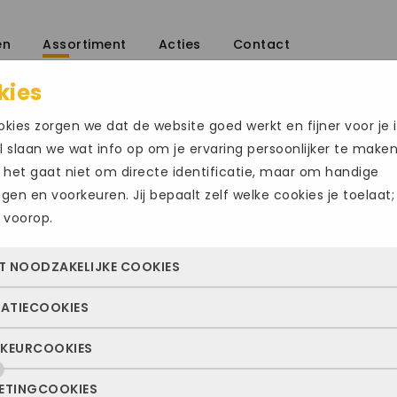
en
Assortiment
Acties
Contact
kies
nen
/
kies zorgen we dat de website goed werkt en fijner voor je i
 slaan we wat info op om je ervaring persoonlijker te make
 het gaat niet om directe identificatie, maar om handige
ingen en voorkeuren. Jij bepaalt zelf welke cookies je toelaat;
 voorop.
MEINDL DURBA
Size Chart
T NOODZAKELIJKE COOKIES
€
219.95
TATIECOOKIES
 cookies zorgen ervoor dat de website überhaupt werkt. Ze z
Maat
altijd actief en kunnen niet worden uitgezet. Meestal worden
KEURCOOKIES
deze cookies zien we hoe vaak onze site bezocht wordt, waa
n geplaatst als jij iets doet, zoals inloggen, een formulier inv
49.5
52
ekers vandaan komen en welke pagina’s populair zijn. Zo k
e privacyvoorkeuren opslaan. Je kunt je browser zo instellen 
ETINGCOOKIES