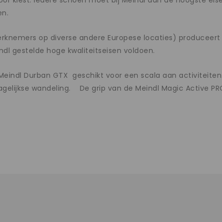
oor kiest. Iedere schoen moet bij Meindl aan de hoogste eis
en.
werknemers op diverse andere Europese locaties) produceer
indl gestelde hoge kwaliteitseisen voldoen.
e Meindl Durban GTX geschikt voor een scala aan activiteiten.
 dagelijkse wandeling. De grip van de Meindl Magic Active 