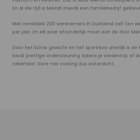
Pasvorm en kwaliteit. Dat is waar Meindl consequent v
En al die tijd is Meindl steeds een familiebedrijf geblev
Met inmiddels 200 werknemers in Duitsland zelf (en 
per jaar. En elk paar afzonderlijk moet aan de door Me
Door het lichte gewicht en het sportieve uiterlijk is d
biedt prettige ondersteuning tijdens je stedentrip of
zekerheid. Gore-tex voering dus waterdicht.