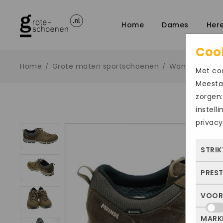
Home
Dames
Her
Coo
Home
Grote maten sportschoenen
Wandelschoe
/
/
Met coo
Meestal
zorgen:
instell
privacy
STRIK
PRES
Deze
dus 
VOOR
Met 
allee
bezo
of j
MARK