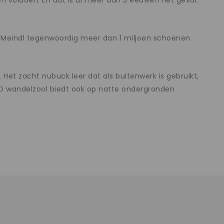
en voldoen. En dat is al meer dan 3 eeuwen het geval.
t Meindl tegenwoordig meer dan 1 miljoen schoenen
 Het zacht nubuck leer dat als buitenwerk is gebruikt,
PRO wandelzool biedt ook op natte ondergronden