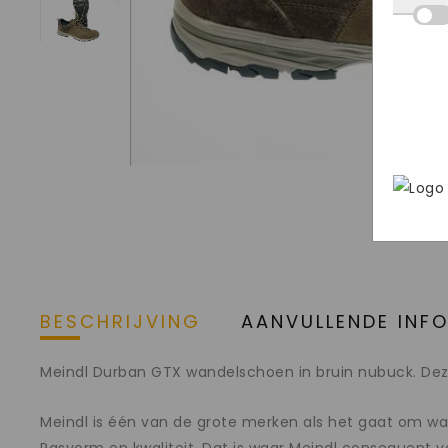
Deze
we d
hij 
inge
wete
deel
Mark
aan o
bezo
gege
webs
adve
In h
geri
Goog
pers
brow
stee
BESCHRIJVING
AANVULLENDE INF
Meindl Durban GTX wandelschoen in bruin nubuck. Deze
Meindl is één van de grote merken als het gaat om w