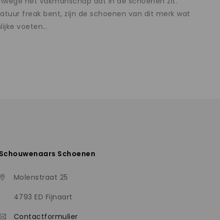
vanwege het vakmanschap dat in de schoenen zit.
 natuur freak bent, zijn de schoenen van dit merk wat
lijke voeten…
Schouwenaars Schoenen
Molenstraat 25
4793 ED Fijnaart
Contactformulier