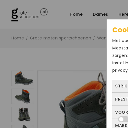
Home
Dames
Her
Coo
Home
Grote maten sportschoenen
Wandelschoe
/
/
Met coo
Meestal
zorgen:
instell
privacy
STRIK
PRES
Deze
dus 
VOOR
Met 
allee
bezo
of j
MARK