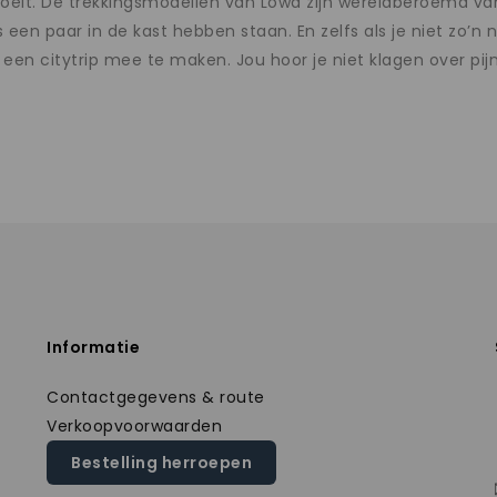
aanvoelt. De trekkingsmodellen van Lowa zijn wereldberoemd 
 een paar in de kast hebben staan. En zelfs als je niet zo’n
een citytrip mee te maken. Jou hoor je niet klagen over pijn
Informatie
Contactgegevens & route
Verkoopvoorwaarden
Bestelling herroepen