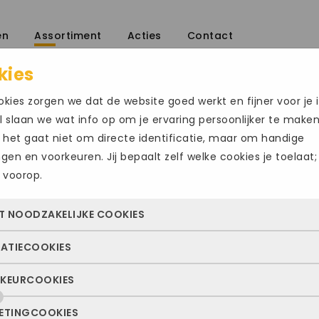
en
Assortiment
Acties
Contact
kies
nen
/
kies zorgen we dat de website goed werkt en fijner voor je i
 slaan we wat info op om je ervaring persoonlijker te make
 het gaat niet om directe identificatie, maar om handige
ingen en voorkeuren. Jij bepaalt zelf welke cookies je toelaat;
 voorop.
LOWA MALTA 
Size Chart
T NOODZAKELIJKE COOKIES
€
199.95
TATIECOOKIES
 cookies zorgen ervoor dat de website überhaupt werkt. Ze z
Maat
altijd actief en kunnen niet worden uitgezet. Meestal worden
KEURCOOKIES
deze cookies zien we hoe vaak onze site bezocht wordt, waa
n geplaatst als jij iets doet, zoals inloggen, een formulier inv
47
48.5
ekers vandaan komen en welke pagina’s populair zijn. Zo k
e privacyvoorkeuren opslaan. Je kunt je browser zo instellen 
ETINGCOOKIES