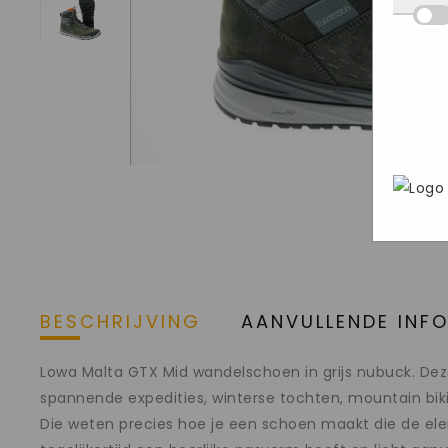
Deze
we d
hij 
inge
wete
deel
Mark
aan o
bezo
gege
webs
adve
In h
geri
Goog
pers
brow
stee
BESCHRIJVING
AANVULLENDE INF
Lowa Malta GTX Mid wandelschoen in grijs nubuck. Deze
spannende expedities, winterse tochten, mountain biki
Die weten precies hoe je een schoen maakt die de ele