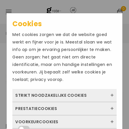
0
Cookies
Home
Grote maten sportschoenen
Sneakers
/
/
/
Met cookies zorgen we dat de website goed
werkt en fijner voor je is. Meestal slaan we wat
info op om je ervaring persoonlijker te maken.
Geen zorgen: het gaat niet om directe
Size Chart
identificatie, maar om handige instellingen en
voorkeuren. Jij bepaalt zelf welke cookies je
toelaat; privacy voorop.
STRIKT NOODZAKELIJKE COOKIES
PRESTATIECOOKIES
Deze cookies zorgen ervoor dat de website
überhaupt werkt. Ze zijn dus altijd actief en
VOORKEURCOOKIES
Met deze cookies zien we hoe vaak onze
NIKE TRAIN PRIME IRON
kunnen niet worden uitgezet. Meestal