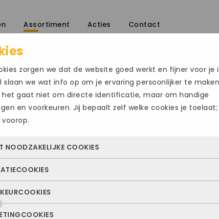
en
Assortiment
Acties
Contact
kies
kies zorgen we dat de website goed werkt en fijner voor je i
 slaan we wat info op om je ervaring persoonlijker te make
 het gaat niet om directe identificatie, maar om handige
ingen en voorkeuren. Jij bepaalt zelf welke cookies je toelaat;
 voorop.
NIKE V 2 K
T NOODZAKELIJKE COOKIES
€
130.00
TATIECOOKIES
 cookies zorgen ervoor dat de website überhaupt werkt. Ze z
Maat
altijd actief en kunnen niet worden uitgezet. Meestal worden
KEURCOOKIES
deze cookies zien we hoe vaak onze site bezocht wordt, waa
n geplaatst als jij iets doet, zoals inloggen, een formulier inv
50
ekers vandaan komen en welke pagina’s populair zijn. Zo k
e privacyvoorkeuren opslaan. Je kunt je browser zo instellen 
ETINGCOOKIES