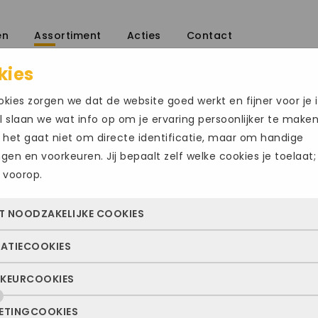
en
Assortiment
Acties
Contact
kies
kies zorgen we dat de website goed werkt en fijner voor je i
 slaan we wat info op om je ervaring persoonlijker te make
 het gaat niet om directe identificatie, maar om handige
ingen en voorkeuren. Jij bepaalt zelf welke cookies je toelaat;
 voorop.
ADIDAS QUEST
Size Chart
T NOODZAKELIJKE COOKIES
€
100.00
TATIECOOKIES
 cookies zorgen ervoor dat de website überhaupt werkt. Ze z
Maat
altijd actief en kunnen niet worden uitgezet. Meestal worden
KEURCOOKIES
deze cookies zien we hoe vaak onze site bezocht wordt, waa
n geplaatst als jij iets doet, zoals inloggen, een formulier inv
49 1/3
50
51 1/3
ekers vandaan komen en welke pagina’s populair zijn. Zo k
e privacyvoorkeuren opslaan. Je kunt je browser zo instellen 
ETINGCOOKIES