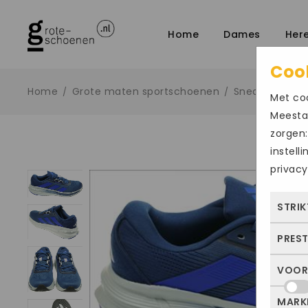
Home
Dames
Her
Coo
Home
Grote maten sportschoenen
Sneakers
/
/
/
Met coo
Meestal
zorgen:
instell
privacy
STRIK
PRES
Deze
dus 
VOOR
Met 
allee
bezo
of j
MARK