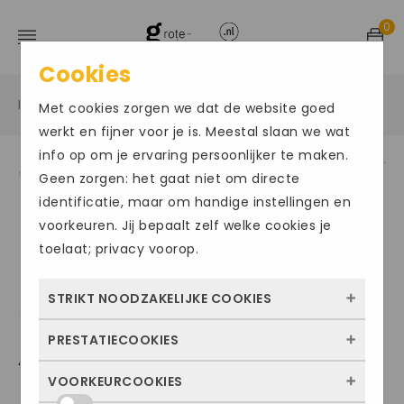
0
Cookies
Home
Grote maten sportschoenen
Sneakers
/
/
/
Met cookies zorgen we dat de website goed
werkt en fijner voor je is. Meestal slaan we wat
info op om je ervaring persoonlijker te maken.
Geen zorgen: het gaat niet om directe
Size Chart
identificatie, maar om handige instellingen en
voorkeuren. Jij bepaalt zelf welke cookies je
toelaat; privacy voorop.
STRIKT NOODZAKELIJKE COOKIES
PRESTATIECOOKIES
Deze cookies zorgen ervoor dat de website
ADIDAS499
überhaupt werkt. Ze zijn dus altijd actief en
VOORKEURCOOKIES
Met deze cookies zien we hoe vaak onze
kunnen niet worden uitgezet. Meestal