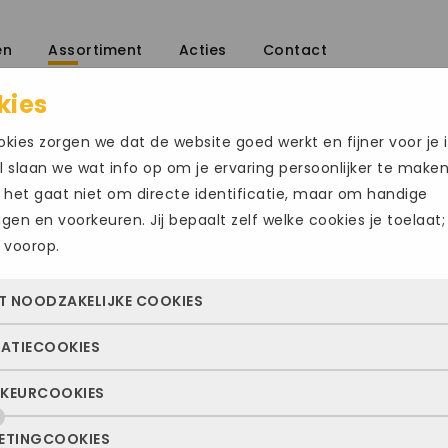
en
Assortiment
Acties
Contact
kies
kies zorgen we dat de website goed werkt en fijner voor je i
 slaan we wat info op om je ervaring persoonlijker te make
 het gaat niet om directe identificatie, maar om handige
ingen en voorkeuren. Jij bepaalt zelf welke cookies je toelaat;
 voorop.
ADIDAS ADIZER
Size Chart
T NOODZAKELIJKE COOKIES
€
150.00
TATIECOOKIES
 cookies zorgen ervoor dat de website überhaupt werkt. Ze z
Maat
altijd actief en kunnen niet worden uitgezet. Meestal worden
KEURCOOKIES
deze cookies zien we hoe vaak onze site bezocht wordt, waa
n geplaatst als jij iets doet, zoals inloggen, een formulier inv
48 2/3
49 1/3
5
ekers vandaan komen en welke pagina’s populair zijn. Zo k
e privacyvoorkeuren opslaan. Je kunt je browser zo instellen 
ETINGCOOKIES