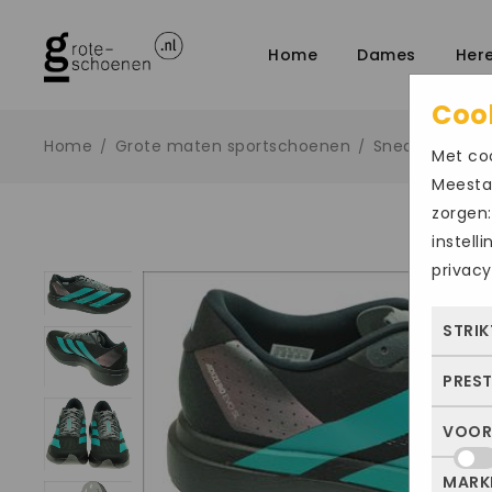
Home
Dames
Her
Coo
Home
Grote maten sportschoenen
Sneakers
/
/
/
Met coo
Meestal
zorgen:
instell
privacy
STRIK
PRES
Deze
dus 
VOOR
Met 
allee
bezo
of j
MARK