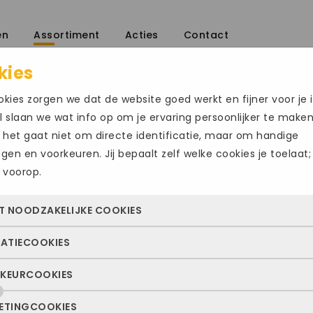
en
Assortiment
Acties
Contact
kies
kies zorgen we dat de website goed werkt en fijner voor je i
 slaan we wat info op om je ervaring persoonlijker te make
 het gaat niet om directe identificatie, maar om handige
ingen en voorkeuren. Jij bepaalt zelf welke cookies je toelaat;
 voorop.
ADIDAS SUPER
Size Chart
T NOODZAKELIJKE COOKIES
€
110.00
TATIECOOKIES
 cookies zorgen ervoor dat de website überhaupt werkt. Ze z
Maat
altijd actief en kunnen niet worden uitgezet. Meestal worden
KEURCOOKIES
deze cookies zien we hoe vaak onze site bezocht wordt, waa
n geplaatst als jij iets doet, zoals inloggen, een formulier inv
50 2/3
53 1/3
ekers vandaan komen en welke pagina’s populair zijn. Zo k
e privacyvoorkeuren opslaan. Je kunt je browser zo instellen 
ETINGCOOKIES