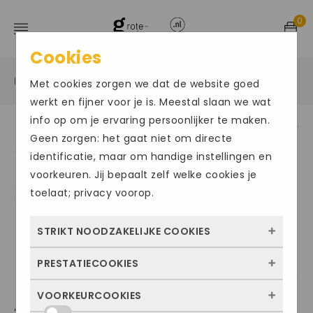
0
Cookies
Home
Grote maten sportschoenen
Sneakers
/
/
/
Met cookies zorgen we dat de website goed
werkt en fijner voor je is. Meestal slaan we wat
info op om je ervaring persoonlijker te maken.
Geen zorgen: het gaat niet om directe
Size Chart
identificatie, maar om handige instellingen en
voorkeuren. Jij bepaalt zelf welke cookies je
toelaat; privacy voorop.
STRIKT NOODZAKELIJKE COOKIES
PRESTATIECOOKIES
Deze cookies zorgen ervoor dat de website
überhaupt werkt. Ze zijn dus altijd actief en
VOORKEURCOOKIES
Met deze cookies zien we hoe vaak onze
ADIDAS ALPHATORSION 2.0
kunnen niet worden uitgezet. Meestal