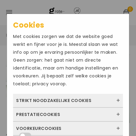
0
Cookies
Home
Grote maten sportschoenen
Sneakers
/
/
/
Met cookies zorgen we dat de website goed
werkt en fijner voor je is. Meestal slaan we wat
info op om je ervaring persoonlijker te maken.
Geen zorgen: het gaat niet om directe
Size Chart
identificatie, maar om handige instellingen en
voorkeuren. Jij bepaalt zelf welke cookies je
toelaat; privacy voorop.
STRIKT NOODZAKELIJKE COOKIES
PRESTATIECOOKIES
Deze cookies zorgen ervoor dat de website
überhaupt werkt. Ze zijn dus altijd actief en
VOORKEURCOOKIES
Met deze cookies zien we hoe vaak onze
ADIDAS SUPERSTAR
kunnen niet worden uitgezet. Meestal