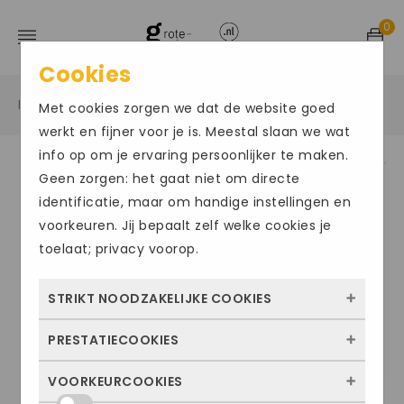
0
Cookies
Home
Grote maten sportschoenen
Sneakers
/
/
/
Met cookies zorgen we dat de website goed
werkt en fijner voor je is. Meestal slaan we wat
info op om je ervaring persoonlijker te maken.
Geen zorgen: het gaat niet om directe
Size Chart
identificatie, maar om handige instellingen en
voorkeuren. Jij bepaalt zelf welke cookies je
toelaat; privacy voorop.
STRIKT NOODZAKELIJKE COOKIES
PRESTATIECOOKIES
Deze cookies zorgen ervoor dat de website
überhaupt werkt. Ze zijn dus altijd actief en
VOORKEURCOOKIES
Met deze cookies zien we hoe vaak onze
kunnen niet worden uitgezet. Meestal