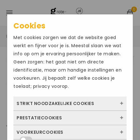
0
Cookies
Home
Grote maten sportschoenen
Sneakers
/
/
/
Met cookies zorgen we dat de website goed
werkt en fijner voor je is. Meestal slaan we wat
info op om je ervaring persoonlijker te maken.
Geen zorgen: het gaat niet om directe
Size Chart
identificatie, maar om handige instellingen en
voorkeuren. Jij bepaalt zelf welke cookies je
toelaat; privacy voorop.
STRIKT NOODZAKELIJKE COOKIES
PRESTATIECOOKIES
Deze cookies zorgen ervoor dat de website
ADIDAS106
überhaupt werkt. Ze zijn dus altijd actief en
VOORKEURCOOKIES
Met deze cookies zien we hoe vaak onze
kunnen niet worden uitgezet. Meestal