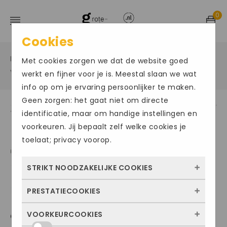
0
Cookies
Home
Grote maten sportschoenen
/
/
Met cookies zorgen we dat de website goed
Voetbalschoenen in een grote maat
/
werkt en fijner voor je is. Meestal slaan we wat
info op om je ervaring persoonlijker te maken.
Geen zorgen: het gaat niet om directe
identificatie, maar om handige instellingen en
voorkeuren. Jij bepaalt zelf welke cookies je
toelaat; privacy voorop.
STRIKT NOODZAKELIJKE COOKIES
PRESTATIECOOKIES
Deze cookies zorgen ervoor dat de website
überhaupt werkt. Ze zijn dus altijd actief en
VOORKEURCOOKIES
CANTERBURY002
Met deze cookies zien we hoe vaak onze
kunnen niet worden uitgezet. Meestal