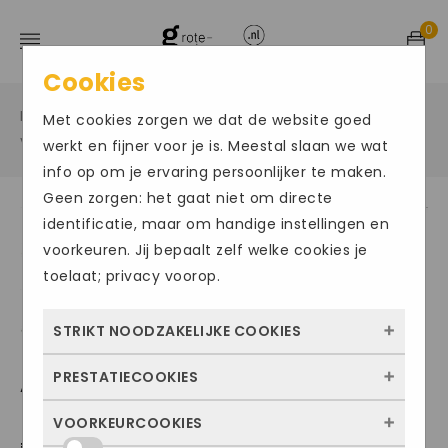
0
Cookies
Home
Grote maten sportschoenen
/
/
Met cookies zorgen we dat de website goed
Voetbalschoenen in een grote maat
/
werkt en fijner voor je is. Meestal slaan we wat
info op om je ervaring persoonlijker te maken.
Geen zorgen: het gaat niet om directe
identificatie, maar om handige instellingen en
Size Chart
voorkeuren. Jij bepaalt zelf welke cookies je
toelaat; privacy voorop.
STRIKT NOODZAKELIJKE COOKIES
PRESTATIECOOKIES
ADIDAS PREDATOR LEAGUE FG
Deze cookies zorgen ervoor dat de website
überhaupt werkt. Ze zijn dus altijd actief en
VOORKEURCOOKIES
Met deze cookies zien we hoe vaak onze
kunnen niet worden uitgezet. Meestal
€
95.00