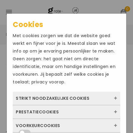
0
Cookies
Home
Grote maten sportschoenen
Tennis
/
/
/
Met cookies zorgen we dat de website goed
werkt en fijner voor je is. Meestal slaan we wat
info op om je ervaring persoonlijker te maken.
Geen zorgen: het gaat niet om directe
Size Chart
identificatie, maar om handige instellingen en
voorkeuren. Jij bepaalt zelf welke cookies je
toelaat; privacy voorop.
STRIKT NOODZAKELIJKE COOKIES
PRESTATIECOOKIES
Deze cookies zorgen ervoor dat de website
überhaupt werkt. Ze zijn dus altijd actief en
VOORKEURCOOKIES
Met deze cookies zien we hoe vaak onze
ADIDAS SOLEMATCH
kunnen niet worden uitgezet. Meestal