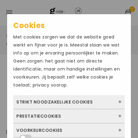
0
Cookies
Home
Grote maten sportschoenen
/
/
Met cookies zorgen we dat de website goed
Hardloopschoenen
/
werkt en fijner voor je is. Meestal slaan we wat
info op om je ervaring persoonlijker te maken.
Geen zorgen: het gaat niet om directe
identificatie, maar om handige instellingen en
Size Chart
voorkeuren. Jij bepaalt zelf welke cookies je
toelaat; privacy voorop.
STRIKT NOODZAKELIJKE COOKIES
PRESTATIECOOKIES
Deze cookies zorgen ervoor dat de website
überhaupt werkt. Ze zijn dus altijd actief en
VOORKEURCOOKIES
MIZUNO WAVE RIDER TT 3
Met deze cookies zien we hoe vaak onze
kunnen niet worden uitgezet. Meestal