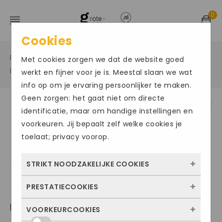
0
Cookies
Home
Grote maten sportschoenen
/
/
Met cookies zorgen we dat de website goed
Hardloopschoenen
/
werkt en fijner voor je is. Meestal slaan we wat
info op om je ervaring persoonlijker te maken.
Geen zorgen: het gaat niet om directe
identificatie, maar om handige instellingen en
Size Chart
voorkeuren. Jij bepaalt zelf welke cookies je
toelaat; privacy voorop.
STRIKT NOODZAKELIJKE COOKIES
PRESTATIECOOKIES
Deze cookies zorgen ervoor dat de website
überhaupt werkt. Ze zijn dus altijd actief en
MIZUNO WAVE RIDER 29
VOORKEURCOOKIES
Met deze cookies zien we hoe vaak onze
kunnen niet worden uitgezet. Meestal