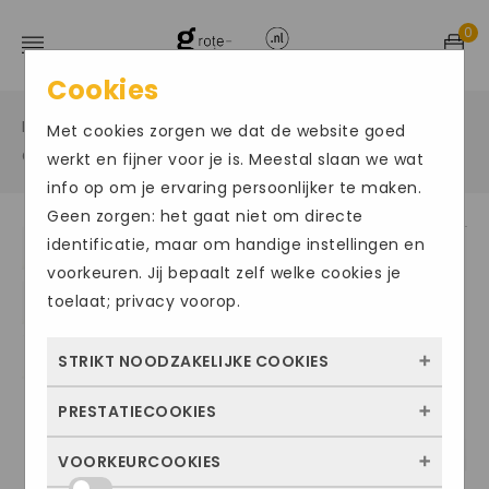
0
Cookies
Home
Grote maten sportschoenen
/
/
Met cookies zorgen we dat de website goed
Grote maat zaalschoenen
/
werkt en fijner voor je is. Meestal slaan we wat
info op om je ervaring persoonlijker te maken.
Geen zorgen: het gaat niet om directe
identificatie, maar om handige instellingen en
Size Chart
voorkeuren. Jij bepaalt zelf welke cookies je
toelaat; privacy voorop.
STRIKT NOODZAKELIJKE COOKIES
PRESTATIECOOKIES
Deze cookies zorgen ervoor dat de website
überhaupt werkt. Ze zijn dus altijd actief en
VOORKEURCOOKIES
Met deze cookies zien we hoe vaak onze
kunnen niet worden uitgezet. Meestal