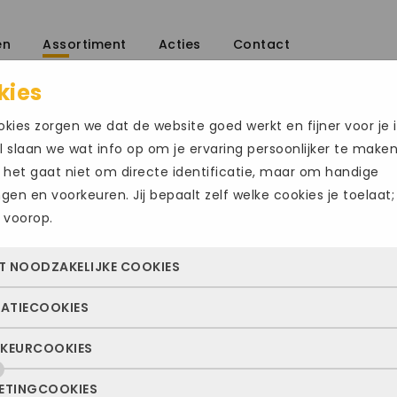
en
Assortiment
Acties
Contact
kies
aalschoenen
/
kies zorgen we dat de website goed werkt en fijner voor je i
 slaan we wat info op om je ervaring persoonlijker te make
 het gaat niet om directe identificatie, maar om handige
ingen en voorkeuren. Jij bepaalt zelf welke cookies je toelaat;
 voorop.
MIZUNO WAVE
Size Chart
T NOODZAKELIJKE COOKIES
€
159.95
TATIECOOKIES
 cookies zorgen ervoor dat de website überhaupt werkt. Ze z
Maat
altijd actief en kunnen niet worden uitgezet. Meestal worden
KEURCOOKIES
deze cookies zien we hoe vaak onze site bezocht wordt, waa
n geplaatst als jij iets doet, zoals inloggen, een formulier inv
47
48.5
ekers vandaan komen en welke pagina’s populair zijn. Zo k
e privacyvoorkeuren opslaan. Je kunt je browser zo instellen 
ETINGCOOKIES