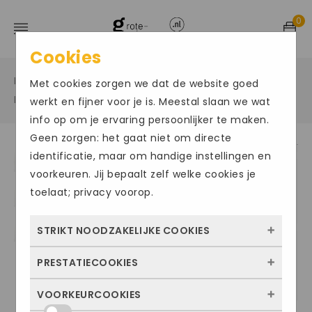
0
Cookies
Home
Grote maten sportschoenen
/
/
Met cookies zorgen we dat de website goed
Hockey/kunstgras
/
werkt en fijner voor je is. Meestal slaan we wat
info op om je ervaring persoonlijker te maken.
Geen zorgen: het gaat niet om directe
identificatie, maar om handige instellingen en
voorkeuren. Jij bepaalt zelf welke cookies je
toelaat; privacy voorop.
STRIKT NOODZAKELIJKE COOKIES
PRESTATIECOOKIES
Deze cookies zorgen ervoor dat de website
überhaupt werkt. Ze zijn dus altijd actief en
VOORKEURCOOKIES
Met deze cookies zien we hoe vaak onze
kunnen niet worden uitgezet. Meestal