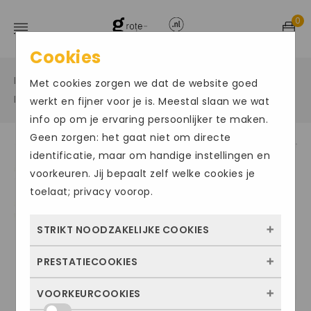
0
Cookies
Home
Grote maten sportschoenen
/
/
Met cookies zorgen we dat de website goed
Basketbalschoenen
/
werkt en fijner voor je is. Meestal slaan we wat
info op om je ervaring persoonlijker te maken.
Geen zorgen: het gaat niet om directe
identificatie, maar om handige instellingen en
Size Chart
voorkeuren. Jij bepaalt zelf welke cookies je
toelaat; privacy voorop.
STRIKT NOODZAKELIJKE COOKIES
PRESTATIECOOKIES
Deze cookies zorgen ervoor dat de website
überhaupt werkt. Ze zijn dus altijd actief en
VOORKEURCOOKIES
Met deze cookies zien we hoe vaak onze
kunnen niet worden uitgezet. Meestal