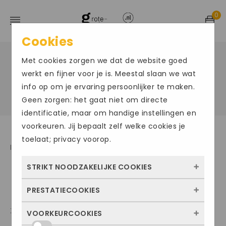
0
Cookies
Met cookies zorgen we dat de website goed
Home
/
Openingstijden van grote-
werkt en fijner voor je is. Meestal slaan we wat
info op om je ervaring persoonlijker te maken.
schoenen.nl
Geen zorgen: het gaat niet om directe
identificatie, maar om handige instellingen en
voorkeuren. Jij bepaalt zelf welke cookies je
toelaat; privacy voorop.
Maandag, dinsdag, woensdag, donderdag en vrijdag
9.00 uur – 17.00 uur.
STRIKT NOODZAKELIJKE COOKIES
PRESTATIECOOKIES
Deze cookies zorgen ervoor dat de website
überhaupt werkt. Ze zijn dus altijd actief en
Zaterdag: 9.00 uur – 16.00 uur.
VOORKEURCOOKIES
Met deze cookies zien we hoe vaak onze
kunnen niet worden uitgezet. Meestal