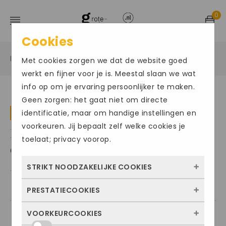
0
Cookies
Home
Algemeen
/
/
Met cookies zorgen we dat de website goed
werkt en fijner voor je is. Meestal slaan we wat
info op om je ervaring persoonlijker te maken.
Geen zorgen: het gaat niet om directe
identificatie, maar om handige instellingen en
Algemeen
Lente
voorkeuren. Jij bepaalt zelf welke cookies je
Lentekriebels? De nieuwe
toelaat; privacy voorop.
collectie is binnen!
STRIKT NOODZAKELIJKE COOKIES
22-12-2015
by
schouwschoen
0 comments
PRESTATIECOOKIES
Deze cookies zorgen ervoor dat de website
überhaupt werkt. Ze zijn dus altijd actief en
VOORKEURCOOKIES
Met deze cookies zien we hoe vaak onze
kunnen niet worden uitgezet. Meestal