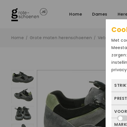
Home
Dames
Her
Coo
Home
Grote maten herenschoenen
Veter sportief
/
/
Met coo
Meestal
zorgen:
instell
privacy
STRIK
PRES
Deze
dus 
VOOR
Met 
allee
bezo
of j
MARK