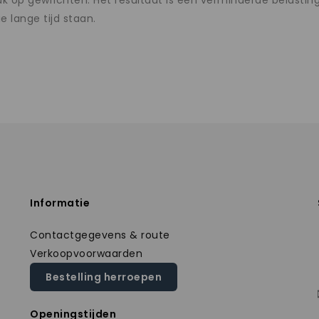
uk op gewrichten. Het resultaat is een verminderde belast
 lange tijd staan.
Informatie
Contactgegevens & route
Verkoopvoorwaarden
Bestelling herroepen
Openingstijden