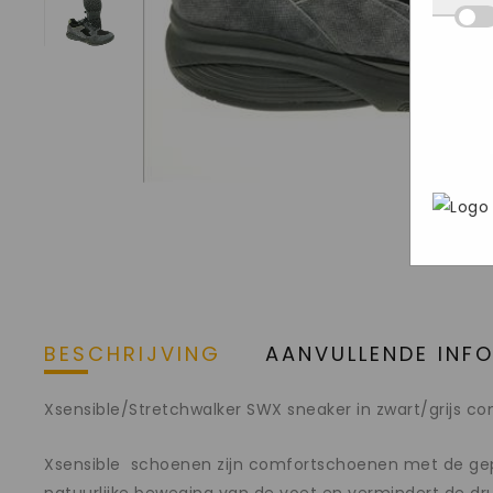
Deze
we d
hij 
inge
wete
deel
Mark
aan o
bezo
gege
webs
adve
In h
geri
Goog
pers
brow
stee
BESCHRIJVING
AANVULLENDE INF
Xsensible/Stretchwalker SWX sneaker in zwart/grijs c
Xsensible schoenen zijn comfortschoenen met de gepa