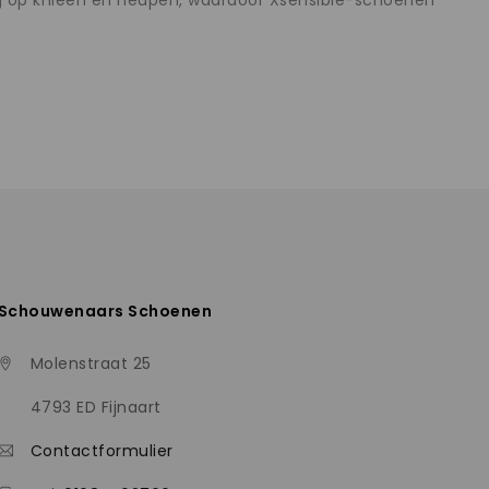
ing op knieën en heupen, waardoor Xsensible-schoenen
Schouwenaars Schoenen
Molenstraat 25
4793 ED Fijnaart
Contactformulier