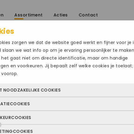
en
Assortiment
Acties
Contact
kies
/
kies zorgen we dat de website goed werkt en fijner voor je i
 slaan we wat info op om je ervaring persoonlijker te make
 het gaat niet om directe identificatie, maar om handige
ingen en voorkeuren. Jij bepaalt zelf welke cookies je toelaat;
 voorop.
XSENSIBLE SWX
T NOODZAKELIJKE COOKIES
€
239.95
TATIECOOKIES
 cookies zorgen ervoor dat de website überhaupt werkt. Ze z
Maat
altijd actief en kunnen niet worden uitgezet. Meestal worden
KEURCOOKIES
deze cookies zien we hoe vaak onze site bezocht wordt, waa
n geplaatst als jij iets doet, zoals inloggen, een formulier inv
47
ekers vandaan komen en welke pagina’s populair zijn. Zo k
e privacyvoorkeuren opslaan. Je kunt je browser zo instellen 
ETINGCOOKIES