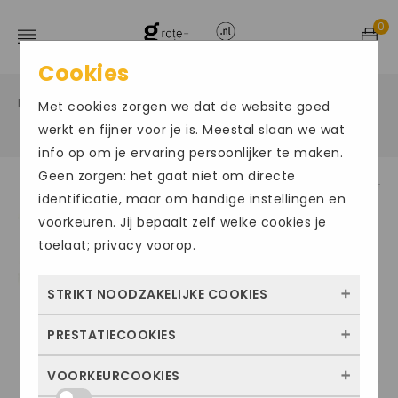
0
Cookies
Home
Grote maten herenschoenen
Veter sportief
/
/
Met cookies zorgen we dat de website goed
/
werkt en fijner voor je is. Meestal slaan we wat
info op om je ervaring persoonlijker te maken.
Geen zorgen: het gaat niet om directe
identificatie, maar om handige instellingen en
ACTIE
voorkeuren. Jij bepaalt zelf welke cookies je
toelaat; privacy voorop.
STRIKT NOODZAKELIJKE COOKIES
PRESTATIECOOKIES
Deze cookies zorgen ervoor dat de website
überhaupt werkt. Ze zijn dus altijd actief en
VOORKEURCOOKIES
Met deze cookies zien we hoe vaak onze
kunnen niet worden uitgezet. Meestal