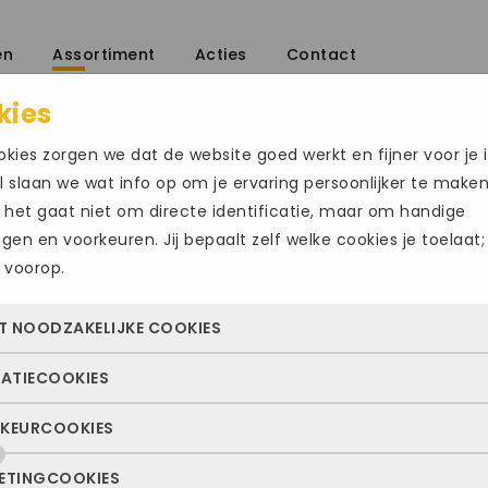
en
Assortiment
Acties
Contact
kies
/
kies zorgen we dat de website goed werkt en fijner voor je i
 slaan we wat info op om je ervaring persoonlijker te make
 het gaat niet om directe identificatie, maar om handige
ingen en voorkeuren. Jij bepaalt zelf welke cookies je toelaat;
 voorop.
MEPHISTO GIL
T NOODZAKELIJKE COOKIES
€
245.00
TATIECOOKIES
 cookies zorgen ervoor dat de website überhaupt werkt. Ze z
Maat
altijd actief en kunnen niet worden uitgezet. Meestal worden
KEURCOOKIES
deze cookies zien we hoe vaak onze site bezocht wordt, waa
n geplaatst als jij iets doet, zoals inloggen, een formulier inv
47.5
ekers vandaan komen en welke pagina’s populair zijn. Zo k
e privacyvoorkeuren opslaan. Je kunt je browser zo instellen 
ETINGCOOKIES