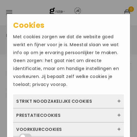
0
Cookies
Home
Grote maten herenschoenen
Veter sportief
/
/
Met cookies zorgen we dat de website goed
/
werkt en fijner voor je is. Meestal slaan we wat
info op om je ervaring persoonlijker te maken.
Geen zorgen: het gaat niet om directe
identificatie, maar om handige instellingen en
voorkeuren. Jij bepaalt zelf welke cookies je
toelaat; privacy voorop.
STRIKT NOODZAKELIJKE COOKIES
PRESTATIECOOKIES
Deze cookies zorgen ervoor dat de website
überhaupt werkt. Ze zijn dus altijd actief en
VOORKEURCOOKIES
Met deze cookies zien we hoe vaak onze
kunnen niet worden uitgezet. Meestal