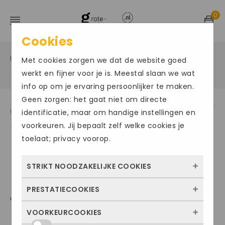
0
Cookies
Home
Grote maten herenschoenen
Veter sportief
/
/
Met cookies zorgen we dat de website goed
/
werkt en fijner voor je is. Meestal slaan we wat
info op om je ervaring persoonlijker te maken.
Geen zorgen: het gaat niet om directe
identificatie, maar om handige instellingen en
voorkeuren. Jij bepaalt zelf welke cookies je
toelaat; privacy voorop.
STRIKT NOODZAKELIJKE COOKIES
PRESTATIECOOKIES
Deze cookies zorgen ervoor dat de website
GOLA007
überhaupt werkt. Ze zijn dus altijd actief en
VOORKEURCOOKIES
Met deze cookies zien we hoe vaak onze
kunnen niet worden uitgezet. Meestal