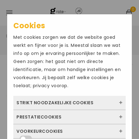
0
Cookies
Home
Grote maten herenschoenen
Veter sportief
/
/
Met cookies zorgen we dat de website goed
/
werkt en fijner voor je is. Meestal slaan we wat
info op om je ervaring persoonlijker te maken.
Geen zorgen: het gaat niet om directe
identificatie, maar om handige instellingen en
voorkeuren. Jij bepaalt zelf welke cookies je
toelaat; privacy voorop.
STRIKT NOODZAKELIJKE COOKIES
PRESTATIECOOKIES
Deze cookies zorgen ervoor dat de website
überhaupt werkt. Ze zijn dus altijd actief en
VOORKEURCOOKIES
Met deze cookies zien we hoe vaak onze
kunnen niet worden uitgezet. Meestal