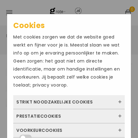
0
Cookies
Home
Grote maten herenschoenen
Veter sportief
/
/
Met cookies zorgen we dat de website goed
/
werkt en fijner voor je is. Meestal slaan we wat
info op om je ervaring persoonlijker te maken.
Geen zorgen: het gaat niet om directe
identificatie, maar om handige instellingen en
ACTIE
voorkeuren. Jij bepaalt zelf welke cookies je
toelaat; privacy voorop.
STRIKT NOODZAKELIJKE COOKIES
PRESTATIECOOKIES
Deze cookies zorgen ervoor dat de website
überhaupt werkt. Ze zijn dus altijd actief en
VOORKEURCOOKIES
Met deze cookies zien we hoe vaak onze
kunnen niet worden uitgezet. Meestal