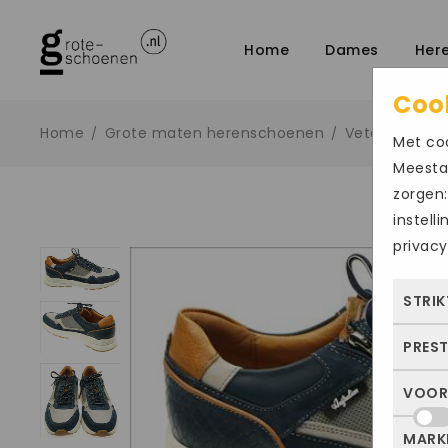
Home
Dames
Her
Coo
Home
Grote maten herenschoenen
Veter sportief
/
/
Met coo
Meestal
zorgen:
instell
privacy
STRIK
PRES
Deze
dus 
VOOR
Met 
allee
bezo
of j
MARK