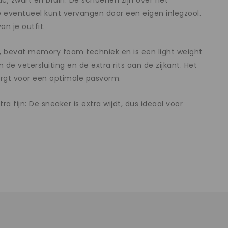
nac, zwart en bruin. De schoenen zijn over het
e eventueel kunt vervangen door een eigen inlegzool.
an je outfit.
g, bevat memory foam techniek en is een light weight
e vetersluiting en de extra rits aan de zijkant. Het
orgt voor een optimale pasvorm.
ijn: De sneaker is extra wijdt, dus ideaal voor