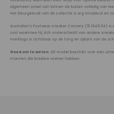
veterboots. Australian kiest altijd voor tijdloze kleur
algemeen zowel van binnen als buiten volledig van le
Het kleurgebruik van de collectie is erg smaakvol en zo
Australian’s Footwear sneaker Connery (15.1646.04) i
zool waarmee hij zich onderscheidt van andere sneaker
merklogo is zichtbaar op de tong en zijkant van de s
Goed om te weten:
dit model beschikt over een uitn
mannen die bredere voeten hebben.