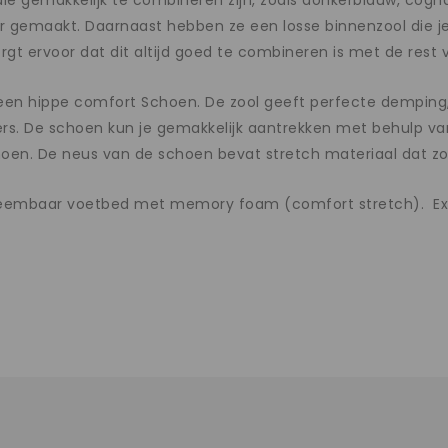
en die gemakkelijk te combineren zijn, zoals donkerblauw, cog
er gemaakt. Daarnaast hebben ze een losse binnenzool die j
rgt ervoor dat dit altijd goed te combineren is met de rest v
s een hippe comfort Schoen. De zool geeft perfecte dempin
s. De schoen kun je gemakkelijk aantrekken met behulp van d
choen. De neus van de schoen bevat stretch materiaal dat z
eembaar voetbed met memory foam (comfort stretch). Extra f