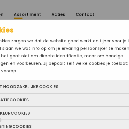
en
Assortiment
Acties
Contact
kies
/
kies zorgen we dat de website goed werkt en fijner voor je i
 slaan we wat info op om je ervaring persoonlijker te make
 het gaat niet om directe identificatie, maar om handige
ingen en voorkeuren. Jij bepaalt zelf welke cookies je toelaat;
 voorop.
AUSTRALIAN 
T NOODZAKELIJKE COOKIES
€
189.95
TATIECOOKIES
 cookies zorgen ervoor dat de website überhaupt werkt. Ze z
Maat
altijd actief en kunnen niet worden uitgezet. Meestal worden
KEURCOOKIES
deze cookies zien we hoe vaak onze site bezocht wordt, waa
n geplaatst als jij iets doet, zoals inloggen, een formulier inv
47
48
49
ekers vandaan komen en welke pagina’s populair zijn. Zo k
e privacyvoorkeuren opslaan. Je kunt je browser zo instellen 
ETINGCOOKIES