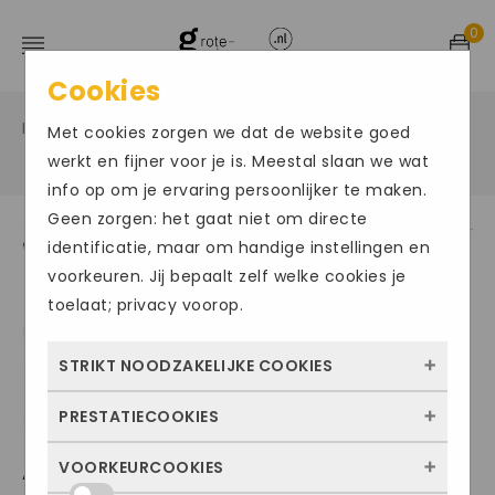
0
Cookies
Home
Grote maten herenschoenen
Veter sportief
/
/
Met cookies zorgen we dat de website goed
/
werkt en fijner voor je is. Meestal slaan we wat
info op om je ervaring persoonlijker te maken.
Geen zorgen: het gaat niet om directe
identificatie, maar om handige instellingen en
voorkeuren. Jij bepaalt zelf welke cookies je
toelaat; privacy voorop.
STRIKT NOODZAKELIJKE COOKIES
PRESTATIECOOKIES
Deze cookies zorgen ervoor dat de website
überhaupt werkt. Ze zijn dus altijd actief en
VOORKEURCOOKIES
AUSTRALIAN CONNERY
Met deze cookies zien we hoe vaak onze
kunnen niet worden uitgezet. Meestal