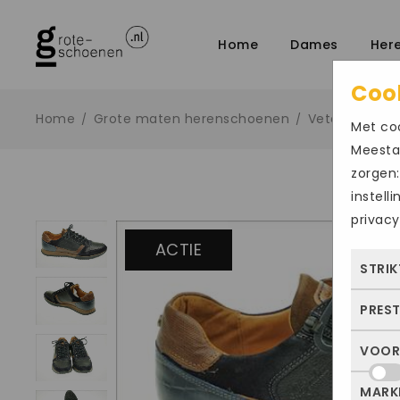
Home
Dames
Her
Coo
Home
Grote maten herenschoenen
Veter sportief
/
/
Met coo
Meestal
zorgen:
instell
privacy
ACTIE
STRIK
PRES
Deze
dus 
VOOR
Met 
allee
bezo
of j
MARK