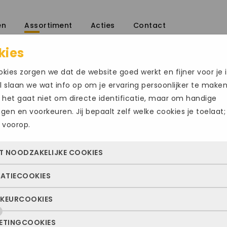
en
Assortiment
Acties
Contact
kies
/
kies zorgen we dat de website goed werkt en fijner voor je i
 slaan we wat info op om je ervaring persoonlijker te make
 het gaat niet om directe identificatie, maar om handige
ingen en voorkeuren. Jij bepaalt zelf welke cookies je toelaat;
 voorop.
AUSTRALIAN 
T NOODZAKELIJKE COOKIES
€
109.00
€
159.95
TATIECOOKIES
 cookies zorgen ervoor dat de website überhaupt werkt. Ze z
Maat
altijd actief en kunnen niet worden uitgezet. Meestal worden
KEURCOOKIES
deze cookies zien we hoe vaak onze site bezocht wordt, waa
n geplaatst als jij iets doet, zoals inloggen, een formulier inv
48
50
ekers vandaan komen en welke pagina’s populair zijn. Zo k
e privacyvoorkeuren opslaan. Je kunt je browser zo instellen 
ETINGCOOKIES